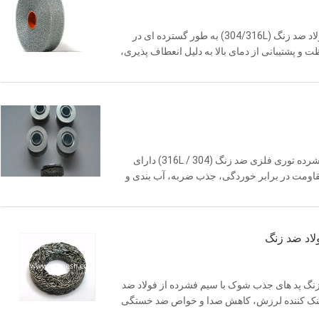
موارد کاربرد عملی از براق های با پارچه از فولاد ضد زنگ از فولاد ضد زنگ (304/316L) به طور گسترده ای در
نعتی، مهر و موم، خنک کننده لرزش، EMI محافظت و پشتیبانی از دمای بالا به دلیل انعطاف پذیری،
یمی و نفت و گاز پد ...
موارد کاربرد عملی واشرهای توری فلزی ضد زنگ واشرهای فشرده توری فلزی ضد زنگ (304 / 316L) دارای
 مقاومت در برابر خوردگی، جذب ضربه، آب بندی و
ورد استفاده قرار می گیرند. موارد کاربرد واقعی
لاد ضد زنگ
زنگ پد های جذب شوک با سیم فشرده از فولاد ضد
، خنک کننده لرزش، کاهش صدا و خواص ضد خستگی
تفاده می شودموارد کاربردی معمول در زیر نشان