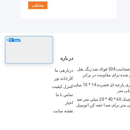
در باره
3 سانتی متر ضخامت 304 فولاد ضد زنگ بغل
دربارهی ما
 شده برای مقاومت در برابر
کارخانه تور
فیلتر مش توری پارچه ای فشرده 14 * 10 میلی
کنترل کیفیت
تماس با ما
واشر مش مشبک 60 * 40 * 20 میلی متر ضد
اخبار
نقشه سایت