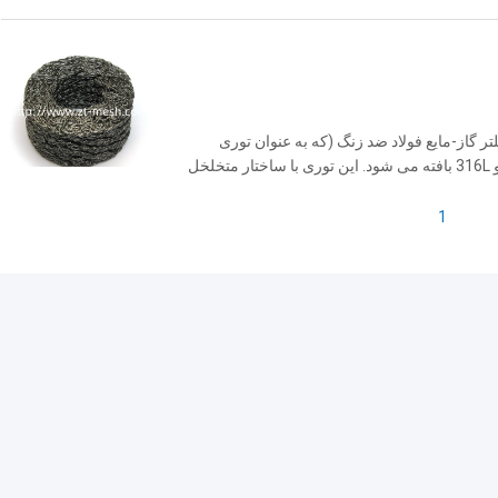
تر گاز-مایع فولاد ضد زنگ (که به عنوان توری
دمیستر نیز شناخته می شود) از سیم فولاد ضد زنگ مانند 304 و 316L بافته می شود. این توری با ساختار متخلخل
مایع، حذف کف و فیلتراسیون کارایی بالایی ...
1