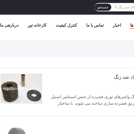
جستجو
ها
اخبار
تماس با ما
کنترل کیفیت
کارخانه تور
دربارهی ما
د ضد زنگ
گ واشرهای توری فشرده از جنس استنلس استیل
 فولادی ضد زنگ 304 یا 316 لیتری از طریق فشرده سازی ساخته می شوند. با ساختار
دهای متعددی از جمله آب بندی، جذب ضربه، کاهش