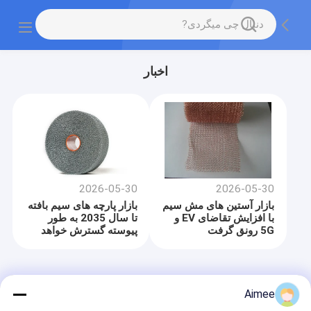
اخبار
2026-05-30
2026-05-30
بازار آستین های مش سیم
بازار پارچه های سیم بافته
با افزایش تقاضای EV و
تا سال 2035 به طور
5G رونق گرفت
پیوسته گسترش خواهد
یافت ، که توسط تقاضا
برای فیلتر و محافظ EMI
هدایت می شود
خانه
دربارهی ما
تماس با ما
Desktop Site
Aimee
نقشه سایت
حریم خصوصی