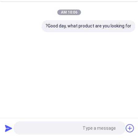
10:06 AM
Good day, what product are you looking for?
مش سیم بافتنی روکش قلع 40 میلی متر 30 میلی متر / رول
فیلتر مایع بخار برای محافظت
توری بافتنی
2025-05-30
2 نظرات