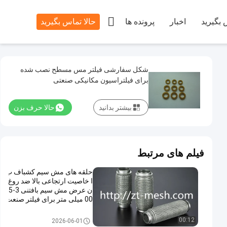

 بگیرید
اخبار
پرونده ها
حالا تماس بگیرید
شکل سفارشی فیلتر مس مسطح نصب شده
برای فیلتراسیون مکانیکی صنعتی
بیشتر بدانید
حالا حرف بزن
فیلم های مرتبط
حلقه های مش سیم کشباف ب
ا خاصیت ارتجاعی بالا ضد روغ
ن عرض مش سیم بافتنی 3-5
00 میلی متر برای فیلتر صنعت
ی
واشر توری بافتنی
00:12
2026-06-01