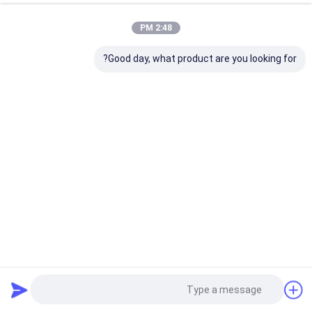
2:48 PM
Good day, what product are you looking for?
3mm-10mm مش خالص بافتنی مش مقاوم در برابر خوردگی
OEM محافظ سیم مش
توری بافتنی
2025-05-30
21 نظرات