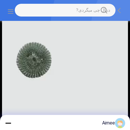
Aimee