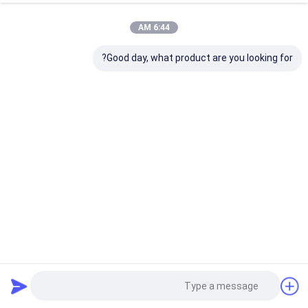
6:44 AM
Good day, what product are you looking for?
ISO9001 واشر مش سیم بافندگی OD 65 میلی متر ارتفاع 3-150
میلی متر برای میرایی
واشر توری بافتنی
2025-05-30
36 نظرات