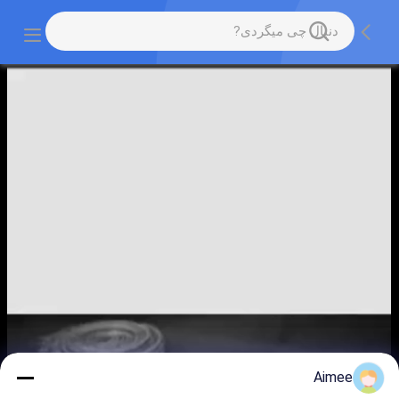
Aimee