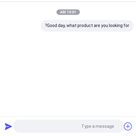
10:01 AM
Good day, what product are you looking for?
فیلترهای فشرده مش صدا سیم پیچ خورده فولاد ضد زنگ Dia
50mm
توری فشرده بافتنی
2024-05-19
36 نظرات