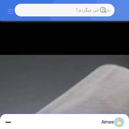
Aimee