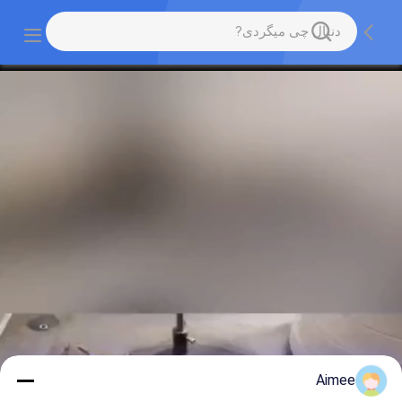
Aimee