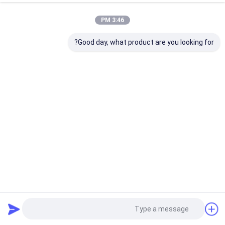
3:46 PM
Good day, what product are you looking for?
316 توری فولاد ضد زنگ توری راه راه / تخت برای Demister
توری بافتنی
2025-05-30
8221 نظرات