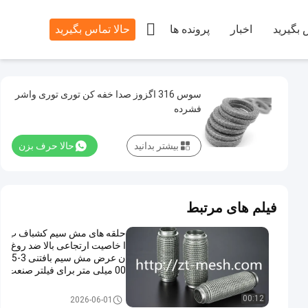

 بگیرید
اخبار
پرونده ها
حالا تماس بگیرید
سوس 316 اگزوز صدا خفه کن توری توری واشر
فشرده
بیشتر بدانید
حالا حرف بزن
فیلم های مرتبط
حلقه های مش سیم کشباف ب
ا خاصیت ارتجاعی بالا ضد روغ
ن عرض مش سیم بافتنی 3-5
00 میلی متر برای فیلتر صنعت
ی
واشر توری بافتنی
00:12
2026-06-01