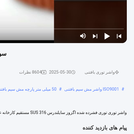
سوس 316 اگزوز صدا 
واشر توری بافتنی
2025-05-30
8604 نظرات
#
ISO9001 واشر مش سیم بافتنی
#
50 میلی متر پارچه مش سیم بافتنی
واشر توری توری فشرده شده ا
عملکرد عالی در دمای بالا، مقاومت در برابر روغن، مقاومت در برابر خوردگی.
پیام های بازدید کننده