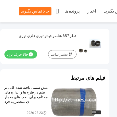

 بگیرید
اخبار
پرونده ها
حالا تماس بگیرید
قطر 687 عناصر فیلتر توری فلزی توری
بیشتر بدانید
حالا حرف بزن
فیلم های مرتبط
مش سیمی بافته شده قابل تن
ظیم در طرح ها و اندازه های
مختلف برای نصب های معمار
ی منحصر به فرد
واشر مش سیم
00:06
2026-03-23