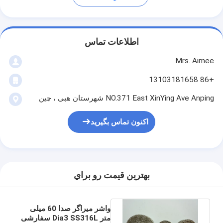
اطلاعات تماس
Mrs. Aimee
+86 13103181658
NO.371 East XinYing Ave Anping شهرستان هبی ، چین
اکنون تماس بگیرید
بهترين قيمت رو براي
واشر میراگر صدا 60 میلی
متر Dia3 SS316L سفارشی