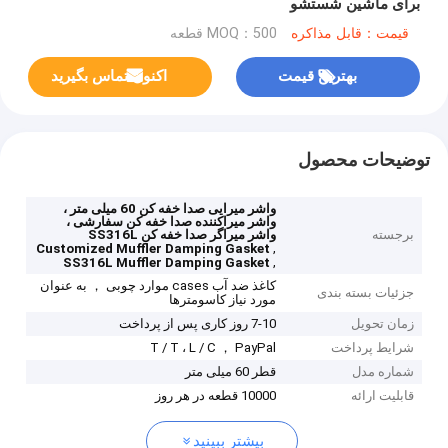
برای ماشین شستشو
قیمت：قابل مذاکره
MOQ：500 قطعه
بهترین قیمت
اکنون تماس بگیرید
توضیحات محصول
واشر میرایی صدا خفه کن 60 میلی متر ،
واشر میراکننده صدا خفه کن سفارشی ،
برجسته
واشر میراگر صدا خفه کن SS316L
,
Customized Muffler Damping Gasket
,
SS316L Muffler Damping Gasket
کاغذ ضد آب cases موارد چوبی ， به عنوان
جزئیات بسته بندی
مورد نیاز کاسومترها
زمان تحویل
7-10 روز کاری پس از پرداخت
شرایط پرداخت
T / T ، L / C ， PayPal
شماره مدل
قطر 60 میلی متر
قابلیت ارائه
10000 قطعه در هر روز
بیشتر ببینید