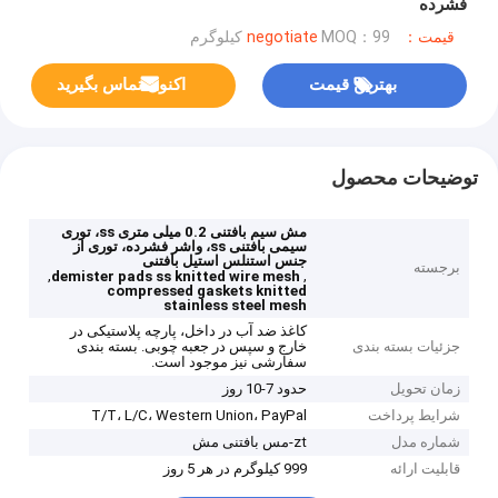
فشرده
قیمت：negotiate
MOQ：99 کیلوگرم
بهترین قیمت
اکنون تماس بگیرید
توضیحات محصول
مش سیم بافتنی 0.2 میلی متری ss، توری
سیمی بافتنی ss، واشر فشرده، توری از
جنس استنلس استیل بافتنی
برجسته
,
,
demister pads ss knitted wire mesh
compressed gaskets knitted
stainless steel mesh
کاغذ ضد آب در داخل، پارچه پلاستیکی در
جزئیات بسته بندی
خارج و سپس در جعبه چوبی. بسته بندی
سفارشی نیز موجود است.
زمان تحویل
حدود 7-10 روز
شرایط پرداخت
T/T، L/C، Western Union، PayPal
شماره مدل
zt-مس بافتنی مش
قابلیت ارائه
999 کیلوگرم در هر 5 روز