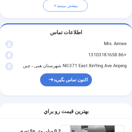
بیشتر ببینید
اطلاعات تماس
Mrs. Aimee
+86 13103181658
NO.371 East XinYing Ave Anping شهرستان هبی ، چین
اکنون تماس بگیرید
بهترين قيمت رو براي
0.2 میلی متر Ss توری