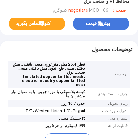
محافظ Rf و صنعت برق
قیمت：negotiate
MOQ：66 کیلوگرم
بهترین قیمت
اکنون تماس بگیرید
توضیحات محصول
قطر 25.4 میلی متر توری مسی بافتنی، مش
بافتنی مسی قلع اندود، مش بافتنی مسی
صنعت برق
برجسته
,
,
tin plated copper knitted mesh
electric industry copper knitted
mesh
کیسه پلاستیکی یا مورد چوبی، یا به عنوان نیاز
جزئیات بسته بندی
مشتریان ما
زمان تحویل
حدود 7-10 روز
شرایط پرداخت
T/T، Western Union، L/C، Paypal
شماره مدل
zt-مشبک مسی
قابلیت ارائه
999 کیلوگرم در هر 5 روز