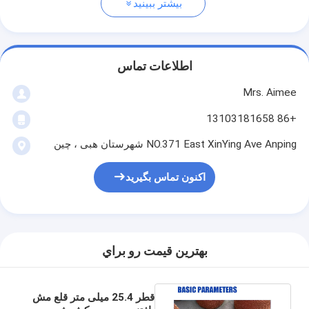
بیشتر ببینید
اطلاعات تماس
Mrs. Aimee
+86 13103181658
NO.371 East XinYing Ave Anping شهرستان هبی ، چین
اکنون تماس بگیرید
بهترين قيمت رو براي
قطر 25.4 میلی متر قلع مش