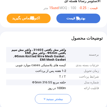
الاستومر رسانا هسته ای
قیمت：0.25-15usd
MOQ：100 متر
بهترین قیمت
اکنون تماس بگیرید
توضیحات محصول
واشر مش بافتنی 316SS ، واشر مش سیم
بافتنی Φ5mm ، واشر مش EMI
برجسته
,
,
Φ5mm Knitted Wire Mesh Gasket
EMI Mesh Gasket
جزئیات بسته بندی
کیسه های پلاستیکی cases موارد چوبی
زمان تحویل
1-2 هفته پس از پرداخت
شرایط پرداخت
T / T
شماره مدل
حلقه مربع Φ5mm 316 SS
قابلیت ارائه
1000m در روز
بیشتر ببینید