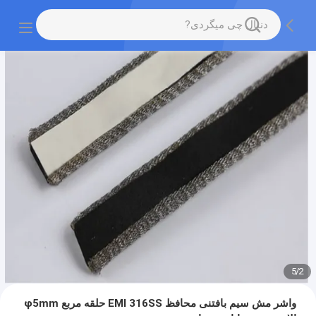
5
/
2
واشر مش سیم بافتنی محافظ EMI 316SS حلقه مربع φ5mm