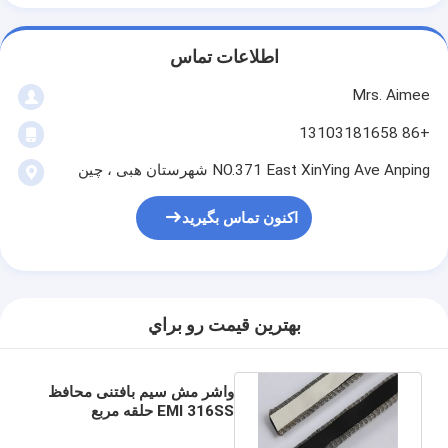
اطلاعات تماس
Mrs. Aimee
+86 13103181658
NO.371 East XinYing Ave Anping شهرستان هبی ، چین
اکنون تماس بگیرید
بهترين قيمت رو براي
واشر مش سیم بافتنی محافظ
EMI 316SS حلقه مربع
φ5mm الاستومر رسانا هسته