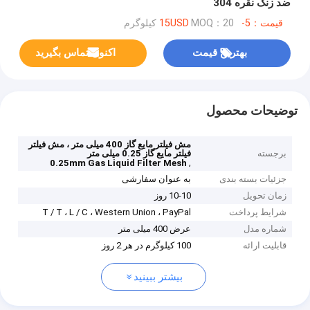
ضد زنگ نقره 304
قیمت：5-15USD
MOQ：20 کیلوگرم
بهترین قیمت
اکنون تماس بگیرید
توضیحات محصول
مش فیلتر مایع گاز 400 میلی متر ، مش فیلتر
برجسته
فیلتر مایع گاز 0.25 میلی متر
,
0.25mm Gas Liquid Filter Mesh
جزئیات بسته بندی
به عنوان سفارشی
زمان تحویل
10-10 روز
شرایط پرداخت
T / T ، L / C ، Western Union ، PayPal
شماره مدل
عرض 400 میلی متر
قابلیت ارائه
100 کیلوگرم در هر 2 روز
بیشتر ببینید