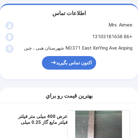
اطلاعات تماس
Mrs. Aimee
+86 13103181658
NO.371 East XinYing Ave Anping شهرستان هبی ، چین
اکنون تماس بگیرید
بهترين قيمت رو براي
عرض 400 میلی متر فیلتر
فیلتر مایع گاز 0.25 میلی
متر فولاد ضد زنگ نقره 304