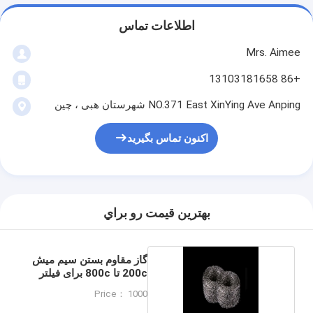
اطلاعات تماس
Mrs. Aimee
+86 13103181658
NO.371 East XinYing Ave Anping شهرستان هبی ، چین
اکنون تماس بگیرید
بهترين قيمت رو براي
گاز مقاوم بستن سیم میش
200c تا 800c برای فیلتر
Price： 1000